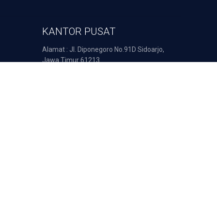
KANTOR PUSAT
Alamat : Jl. Diponegoro No.91D Sidoarjo,
Jawa Timur 61213.
Telp: 031 8922 363
Email : support@duta-pulsa.co.id
nsaksi Anda diproses secara aman oleh: