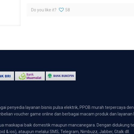
Do you like it?
58
gai penyedia layanan bisnis pulsa elektrik, PPOB murah terpercaya den
 pembelian voucher game online dan berbagai macam produk dan layanan 
emua maskapai baik domestik maupun mancanegara. Dengan didukung t
oid & ios), ataupun melalui SMS, Telegram, Nimbuzz, Jabber, Gtalk dll.