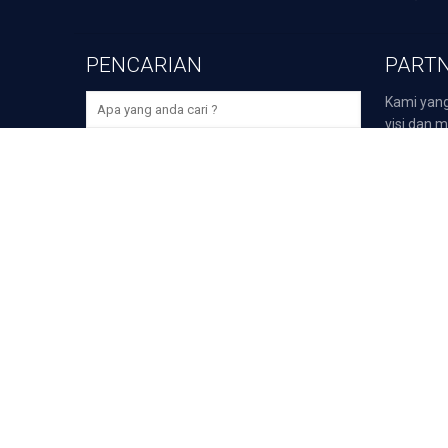
PENCARIAN
PARTN
Kami yang
visi dan m
perusaha
bidangnya,
>
Darmawi
>
Duta P
>
Duta Sp
Unduh Aplikasi Selular Gr