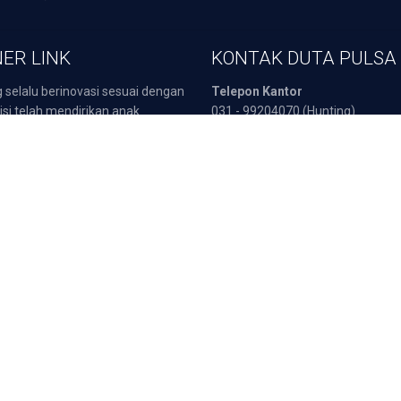
ER LINK
KONTAK DUTA PULSA
 selalu berinovasi sesuai dengan
Telepon Kantor
isi telah mendirikan anak
031 - 99204070 (Hunting)
an yang berkompetensi dalam
Customer Service
 yaitu :
0811 333 566 (Telkomsel)
sata Indonesia
0812 3000 4404 (Telkomsel)
POB
0857 3217 2111 (Indosat)
arepart
0817 5190 270 (XL)
Fax :
031 - 8960549
atis
Deposit dan Tra