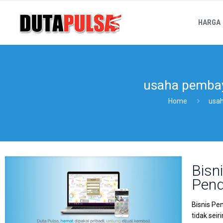
HARGA
usaha pembay
Home
usah
Bisn
Pend
Bisnis Pe
tidak sei