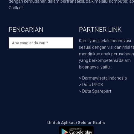
dengan kemudahan dalam bertransaksi, baik melalui komputer, apli
Gtalk dll.
PENCARIAN
PARTNER LINK
Kami yang selalu berinovasi
sesuai dengan visi dan misi t
mendirikan anak perusahaa
yang berkompetensi dalam
bidangnya, yaitu :
>
Darmawisata Indonesia
>
Duta PPOB
>
Duta Sparepart
Unduh Aplikasi Selular Gratis