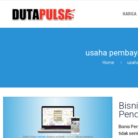
HARGA
usaha pembaya
Home
usaha
Bisn
Pend
Bisnis Pe
tidak sei