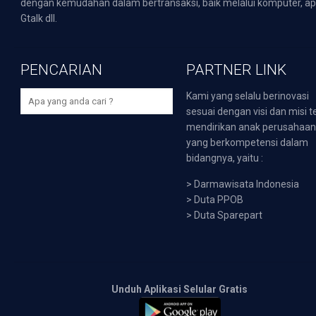
dengan kemudahan dalam bertransaksi, baik melalui komputer, apli
Gtalk dll.
PENCARIAN
PARTNER LINK
Kami yang selalu berinovasi
sesuai dengan visi dan misi t
mendirikan anak perusahaa
yang berkompetensi dalam
bidangnya, yaitu :
>
Darmawisata Indonesia
>
Duta PPOB
>
Duta Sparepart
Unduh Aplikasi Selular Gratis