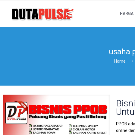
HARGA
usaha 
Home
Bisn
Untu
PPOB adal
online de