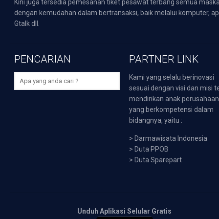
Kini juga tersedia pemesanan tiket pesawat terbang semua mask
dengan kemudahan dalam bertransaksi, baik melalui komputer, apli
Gtalk dll.
PENCARIAN
PARTNER LINK
Kami yang selalu berinovasi
sesuai dengan visi dan misi t
mendirikan anak perusahaa
yang berkompetensi dalam
bidangnya, yaitu :
>
Darmawisata Indonesia
>
Duta PPOB
>
Duta Sparepart
Unduh Aplikasi Selular Gratis