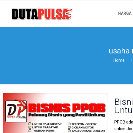
HARGA
usaha
Home
Bisn
Untu
PPOB adal
online de