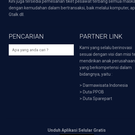
Kini juga tersedia pemesanan tiket pesawat terbang semua mask
dengan kemudahan dalam bertransaksi, baik melalui komputer, apli
Gtalk dll.
PENCARIAN
PARTNER LINK
Kami yang selalu berinovasi
sesuai dengan visi dan misi t
mendirikan anak perusahaa
yang berkompetensi dalam
bidangnya, yaitu :
>
Darmawisata Indonesia
>
Duta PPOB
>
Duta Sparepart
Unduh Aplikasi Selular Gratis