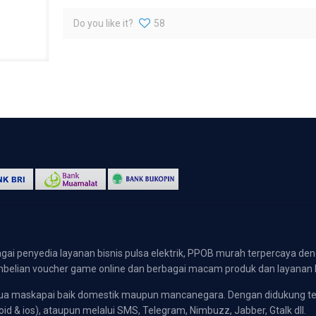
Do you like it?
58
gai penyedia layanan bisnis pulsa elektrik, PPOB murah terpercaya den
 pembelian voucher game online dan berbagai macam produk dan layanan 
emua maskapai baik domestik maupun mancanegara. Dengan didukung t
oid & ios), ataupun melalui SMS, Telegram, Nimbuzz, Jabber, Gtalk dll.