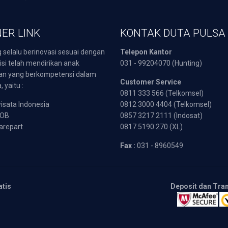
ER LINK
KONTAK DUTA PULSA
 selalu berinovasi sesuai dengan
Telepon Kantor
isi telah mendirikan anak
031 - 99204070 (Hunting)
an yang berkompetensi dalam
Customer Service
 yaitu :
0811 333 566 (Telkomsel)
sata Indonesia
0812 3000 4404 (Telkomsel)
POB
0857 3217 2111 (Indosat)
arepart
0817 5190 270 (XL)
Fax :
031 - 8960549
atis
Deposit dan Tra