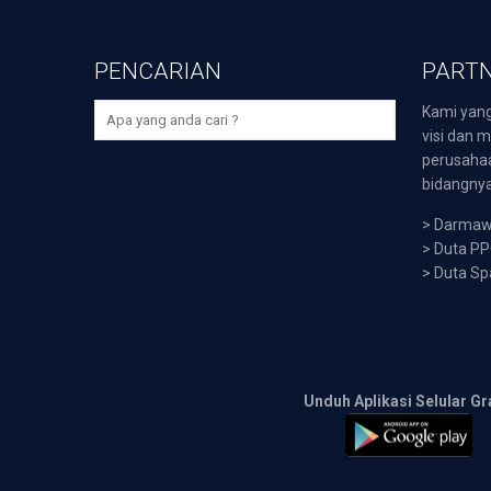
PENCARIAN
PARTN
Kami yang
visi dan m
perusaha
bidangnya,
>
Darmawi
>
Duta P
>
Duta Sp
Unduh Aplikasi Selular Gr