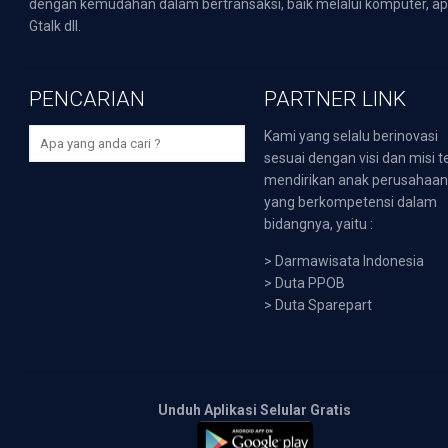
dengan kemudahan dalam bertransaksi, baik melalui komputer, apli
Gtalk dll.
PENCARIAN
PARTNER LINK
Kami yang selalu berinovasi
sesuai dengan visi dan misi t
mendirikan anak perusahaa
yang berkompetensi dalam
bidangnya, yaitu :
>
Darmawisata Indonesia
>
Duta PPOB
>
Duta Sparepart
Unduh Aplikasi Selular Gratis