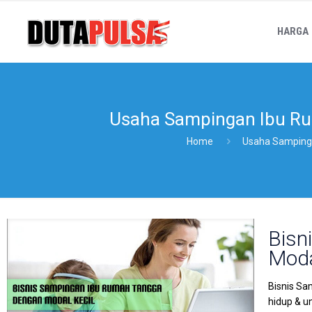
HARGA
Usaha Sampingan Ibu Ru
Home
Usaha Samping
Bisn
Moda
Bisnis S
hidup & u