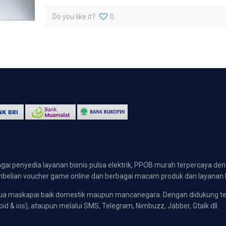
Do you like it?
0
gai penyedia layanan bisnis pulsa elektrik, PPOB murah terpercaya den
 pembelian voucher game online dan berbagai macam produk dan layanan 
emua maskapai baik domestik maupun mancanegara. Dengan didukung t
oid & ios), ataupun melalui SMS, Telegram, Nimbuzz, Jabber, Gtalk dll.