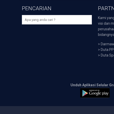
PENCARIAN
PARTN
Kami yang
visi dan m
perusaha
bidangnya,
>
Darmawi
>
Duta P
>
Duta Sp
Unduh Aplikasi Selular Gr