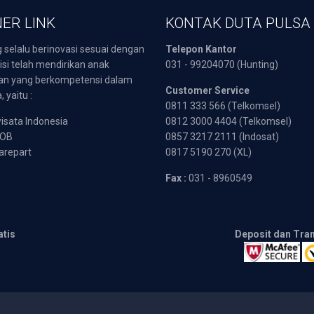
ER LINK
KONTAK DUTA PULSA
 selalu berinovasi sesuai dengan
Telepon Kantor
isi telah mendirikan anak
031 - 99204070 (Hunting)
an yang berkompetensi dalam
Customer Service
 yaitu :
0811 333 566 (Telkomsel)
sata Indonesia
0812 3000 4404 (Telkomsel)
POB
0857 3217 2111 (Indosat)
arepart
0817 5190 270 (XL)
Fax :
031 - 8960549
atis
Deposit dan Tra