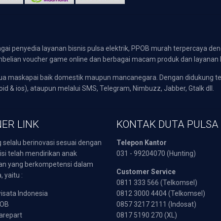
gai penyedia layanan bisnis pulsa elektrik, PPOB murah terpercaya den
 pembelian voucher game online dan berbagai macam produk dan layanan 
emua maskapai baik domestik maupun mancanegara. Dengan didukung t
oid & ios), ataupun melalui SMS, Telegram, Nimbuzz, Jabber, Gtalk dll.
ER LINK
KONTAK DUTA PULSA
 selalu berinovasi sesuai dengan
Telepon Kantor
isi telah mendirikan anak
031 - 99204070 (Hunting)
an yang berkompetensi dalam
Customer Service
 yaitu :
0811 333 566 (Telkomsel)
sata Indonesia
0812 3000 4404 (Telkomsel)
POB
0857 3217 2111 (Indosat)
arepart
0817 5190 270 (XL)