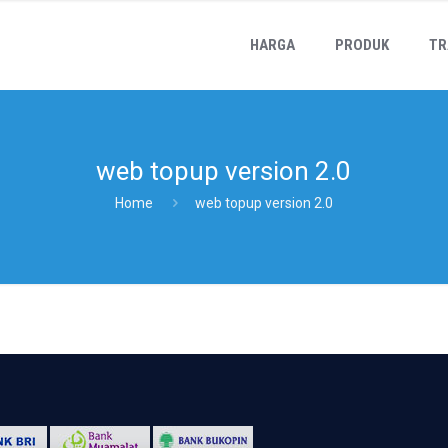
HARGA
PRODUK
TR
web topup version 2.0
Home
web topup version 2.0