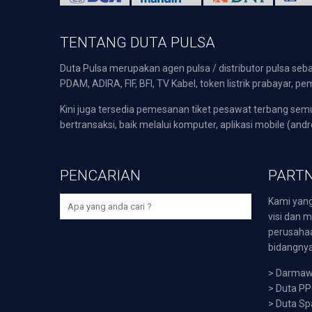
TENTANG DUTA PULSA
Duta Pulsa merupakan agen pulsa / distributor pulsa seba
PDAM, ADIRA, FIF, BFI, TV Kabel, token listrik prabayar,
Kini juga tersedia pemesanan tiket pesawat terbang s
bertransaksi, baik melalui komputer, aplikasi mobile (andr
PENCARIAN
PARTN
Kami yang
visi dan m
perusaha
bidangnya,
>
Darmawi
>
Duta P
>
Duta Sp