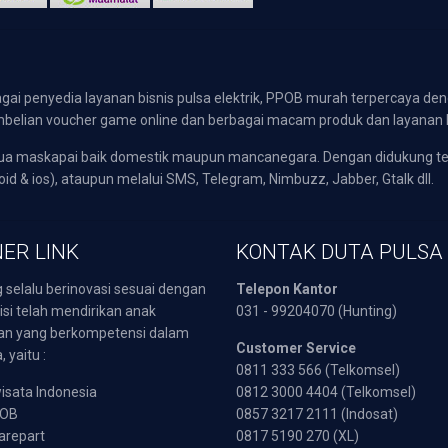
gai penyedia layanan bisnis pulsa elektrik, PPOB murah terpercaya den
 pembelian voucher game online dan berbagai macam produk dan layanan 
emua maskapai baik domestik maupun mancanegara. Dengan didukung t
oid & ios), ataupun melalui SMS, Telegram, Nimbuzz, Jabber, Gtalk dll.
ER LINK
KONTAK DUTA PULSA
 selalu berinovasi sesuai dengan
Telepon Kantor
isi telah mendirikan anak
031 - 99204070 (Hunting)
an yang berkompetensi dalam
Customer Service
 yaitu :
0811 333 566 (Telkomsel)
sata Indonesia
0812 3000 4404 (Telkomsel)
POB
0857 3217 2111 (Indosat)
arepart
0817 5190 270 (XL)