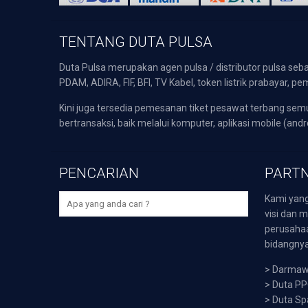
TENTANG DUTA PULSA
Duta Pulsa merupakan agen pulsa / distributor pulsa seba
PDAM, ADIRA, FIF, BFI, TV Kabel, token listrik prabayar,
Kini juga tersedia pemesanan tiket pesawat terbang s
bertransaksi, baik melalui komputer, aplikasi mobile (andr
PENCARIAN
PARTN
Kami yang
visi dan m
perusaha
bidangnya,
>
Darmawi
>
Duta P
>
Duta Sp