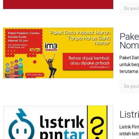
Do you l
Pake
Nom
Paket Dat
untuk ber
terutama 
Do you l
Listr
Listrik P
istilah li