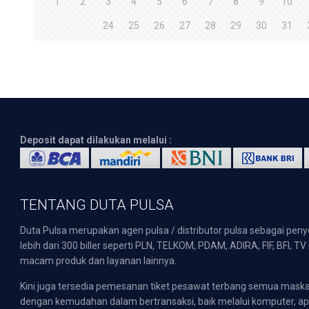
1
2
3
4
5
6
7
8
9
10
24
25
26
27
28
29
30
31
Deposit dapat dilakukan melalui :
TENTANG DUTA PULSA
Duta Pulsa merupakan agen pulsa / distributor pulsa sebagai pen
lebih dari 300 biller seperti PLN, TELKOM, PDAM, ADIRA, FIF, BFI, T
macam produk dan layanan lainnya.
Kini juga tersedia pemesanan tiket pesawat terbang semua mask
dengan kemudahan dalam bertransaksi, baik melalui komputer, apli