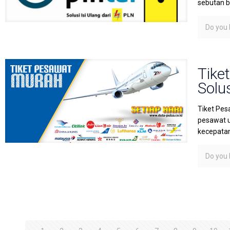
sebutan b
Do you l
Tike
Solu
Tiket Pes
pesawat u
kecepatan
Do you l