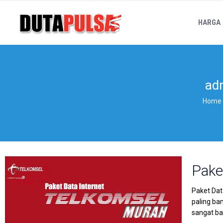
HARGA
ad
Home
Pake
Paket Dat
paling ba
sangat b