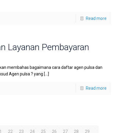
Read more
dan Layanan Pembayaran
i akan membahas bagaimana cara daftar agen pulsa dan
sud Agen pulsa ? yang
[…]
Read more
1
22
23
24
25
26
27
28
29