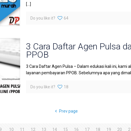
[…]
Do you like it?
64
3 Cara Daftar Agen Pulsa 
PPOB
3 Cara Daftar Agen Pulsa – Dalam edukasi kali ini, kam
layanan pembayaran PPOB. Sebelumnya apa yang dimak
Do you like it?
18
Prev page
9
10
11
12
13
14
15
16
17
18
19
20
2