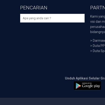
PENCARIAN
PARTN
Kami yang
visi dan m
perusaha
bidangnya,
>
Darmawi
>
Duta P
>
Duta Sp
Unduh Aplikasi Selular Gr