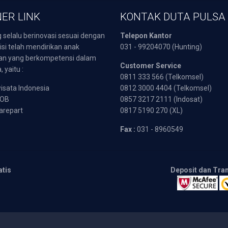
ER LINK
KONTAK DUTA PULSA
 selalu berinovasi sesuai dengan
Telepon Kantor
isi telah mendirikan anak
031 - 99204070 (Hunting)
an yang berkompetensi dalam
Customer Service
 yaitu :
0811 333 566 (Telkomsel)
sata Indonesia
0812 3000 4404 (Telkomsel)
POB
0857 3217 2111 (Indosat)
arepart
0817 5190 270 (XL)
Fax :
031 - 8960549
atis
Deposit dan Tra