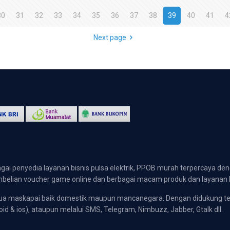
30
31
32
33
34
35
36
37
38
39
40
41
4
Next page
gai penyedia layanan bisnis pulsa elektrik, PPOB murah terpercaya den
 pembelian voucher game online dan berbagai macam produk dan layanan 
emua maskapai baik domestik maupun mancanegara. Dengan didukung t
oid & ios), ataupun melalui SMS, Telegram, Nimbuzz, Jabber, Gtalk dll.