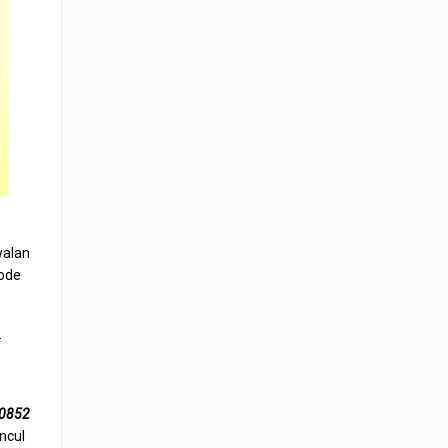
walan
kode
.
0852
ncul