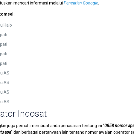
uskan mencari informasi melalui
Pencarian Gooogle
.
lkomsel:
u Halo
pati
pati
pati
pati
tu AS
tu AS
tu AS
tu AS
tor Indosat
gkin juga pernah membuat anda penasaran tentang ini “
0858 nomor ap
tu apa
” dan berbagai pertanyaan lain tentang nomor awalan operator se