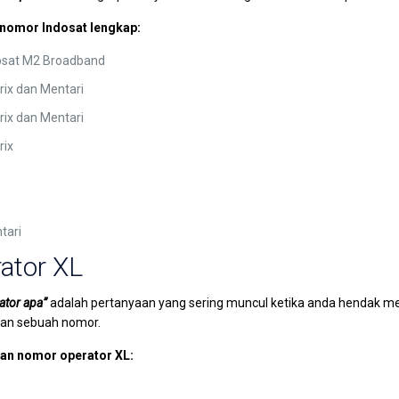
 nomor Indosat lengkap:
osat M2 Broadband
ix dan Mentari
ix dan Mentari
rix
3
tari
ator XL
ator apa”
adalah pertanyaan yang sering muncul ketika anda hendak m
kan sebuah nomor.
alan nomor operator XL: