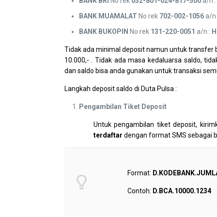
BANK
BRI
No rek
032-801-024-817-500
a/n 
BANK MUAMALAT
No rek
702-002-1056
a/n
BANK BUKOPIN
No rek
131-220-0051
a/n :
H
Tidak ada minimal deposit namun untuk transfer
10.000,- . Tidak ada masa kedaluarsa saldo, tid
dan saldo bisa anda gunakan untuk transaksi sem
Langkah deposit saldo di Duta Pulsa :
Pengambilan Tiket Deposit
Untuk pengambilan tiket deposit, kir
terdaftar
dengan format SMS sebagai be
Format:
D.KODEBANK.JUML
Contoh:
D.BCA.10000.1234