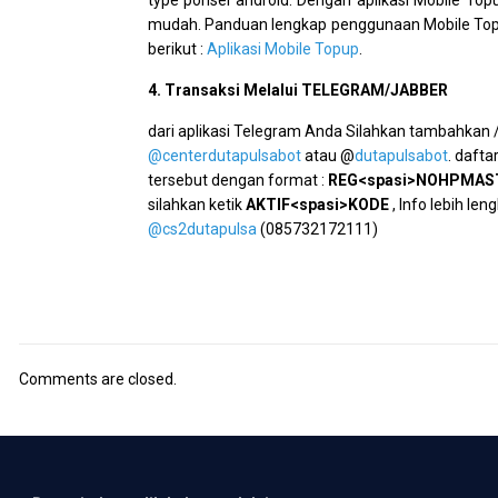
type ponsel android. Dengan aplikasi Mobile Topu
mudah. Panduan lengkap penggunaan Mobile Topu
berikut :
Aplikasi Mobile Topup
.
4. Transaksi Melalui TELEGRAM/JABBER
dari aplikasi Telegram Anda Silahkan tambahkan 
@centerdutapulsabot
atau @
dutapulsabot
. daft
tersebut dengan format :
REG<spasi>NOHPMAS
silahkan ketik
AKTIF<spasi>KODE
, Info lebih le
@cs2dutapulsa
(085732172111)
Comments are closed.