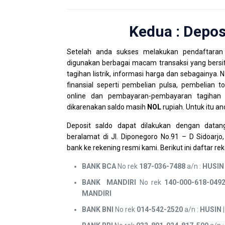
Kedua : Depos
Setelah anda sukses melakukan pendaftaran
digunakan berbagai macam transaksi yang bersifa
tagihan listrik, informasi harga dan sebagainya.
finansial seperti pembelian pulsa, pembelian 
online dan pembayaran-pembayaran tagihan la
dikarenakan saldo masih
NOL
rupiah. Untuk itu an
Deposit saldo dapat dilakukan dengan data
beralamat di Jl. Diponegoro No.91 – D Sidoarjo
bank ke rekening resmi kami. Berikut ini daftar re
BANK BCA
No rek
187-036-7488
a/n :
HUSIN
BANK MANDIRI
No rek
140-000-618-049
MANDIRI
BANK
BNI
No rek
014-542-2520
a/n :
HUSIN
|