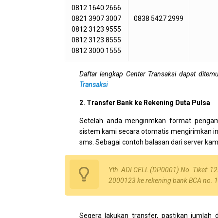
0812 1640 2666
0821 3907 3007
0838 5427 2999
0812 3123 9555
0812 3123 8555
0812 3000 1555
Daftar lengkap Center Transaksi dapat ditemu
Transaksi
2. Transfer Bank ke Rekening Duta Pulsa
Setelah anda mengirimkan format pengam
sistem kami secara otomatis mengirimkan inf
sms. Sebagai contoh balasan dari server kami
Yth. ADI CELL (DP0001) No. Tiket: 12
2000123 ke rekening bank BCA no. 
Segera lakukan transfer, pastikan jumlah 