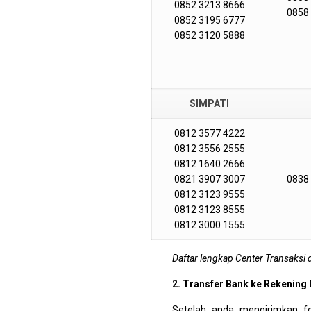
0852 3213 8666
0858
0852 3195 6777
0852 3120 5888
SIMPATI
0812 3577 4222
0812 3556 2555
0812 1640 2666
0821 3907 3007
0838
0812 3123 9555
0812 3123 8555
0812 3000 1555
Daftar lengkap Center Transaksi 
2. Transfer Bank ke Rekening
Setelah anda mengirimkan f