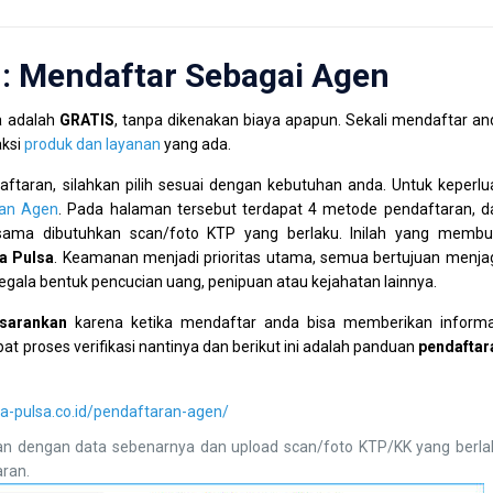
: Mendaftar Sebagai Agen
a adalah
GRATIS
, tanpa dikenakan biaya apapun. Sekali mendaftar an
aksi
produk dan layanan
yang ada.
ftaran, silahkan pilih sesuai dengan kebutuhan anda. Untuk keperlu
an Agen
. Pada halaman tersebut terdapat 4 metode pendaftaran, da
ama dibutuhkan scan/foto KTP yang berlaku. Inilah yang membu
a Pulsa
. Keamanan menjadi prioritas utama, semua bertujuan menja
egala bentuk pencucian uang, penipuan atau kejahatan lainnya.
isarankan
karena ketika mendaftar anda bisa memberikan informa
at proses verifikasi nantinya dan berikut ini adalah panduan
pendaftar
a-pulsa.co.id/pendaftaran-agen/
kan dengan data sebenarnya dan upload scan/foto KTP/KK yang berla
aran.