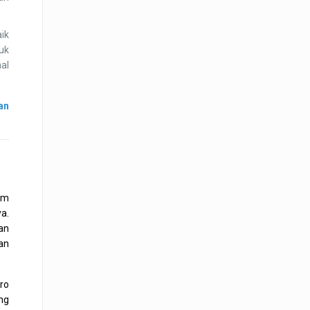
ik
uk
al
an
am
a.
an
an
ro
ing