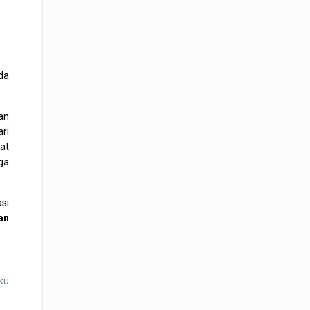
da
an
ri
at
ga
si
an
ku