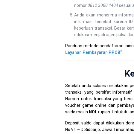
nomor
0812 3000 4404
sesuai 
Anda akan menerima informas
informasi tersebut karena 
keperluan transaksi. Besar ke
edukasi menjadi agen pulsa dan
Panduan metode pendaftaran lainnya
Layanan Pembayaran PPOB
“.
Ke
Setelah anda sukses melakukan p
transaksi yang bersifat informatif 
Namun untuk transaksi yang bersif
voucher game online dan pembayara
saldo masih
NOL
rupiah. Untuk itu a
Deposit saldo dapat dilakukan den
No.91 – D Sidoarjo, Jawa Timur atau 