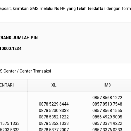
eposit, kirimkan SMS melalui No HP yang
telah terdaftar
dengan form
EBANK.JUMLAH.PIN
10000.1234
S Center / Center Transaksi :
ENTARI
XL
IM3
0857 8568 1222
0878 5229 6444
0857 8513 7548
0878 5230 8333
0857 8568 1555
0878 5352 1222
0856 4929 9005
 1575 1333
0878 5352 1333
0857 3374 9222
 5203 5333
0878 5377 2007
0857 3376 0333