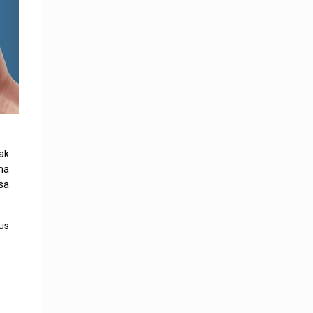
ak
ma
sa
us