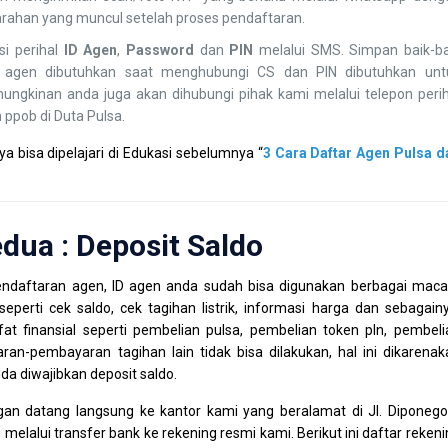
arahan yang muncul setelah proses pendaftaran.
i perihal
ID Agen
,
Password
dan
PIN
melalui SMS. Simpan baik-ba
ID agen dibutuhkan saat menghubungi CS dan PIN dibutuhkan unt
mungkinan anda juga akan dihubungi pihak kami melalui telepon perih
 ppob di Duta Pulsa.
 bisa dipelajari di Edukasi sebelumnya “
3 Cara Daftar Agen Pulsa d
dua : Deposit Saldo
endaftaran agen, ID agen anda sudah bisa digunakan berbagai mac
seperti cek saldo, cek tagihan listrik, informasi harga dan sebagainy
at finansial seperti pembelian pulsa, pembelian token pln, pembeli
n-pembayaran tagihan lain tidak bisa dilakukan, hal ini dikarenak
nda diwajibkan deposit saldo.
gan datang langsung ke kantor kami yang beralamat di Jl. Diponego
melalui transfer bank ke rekening resmi kami. Berikut ini daftar reken