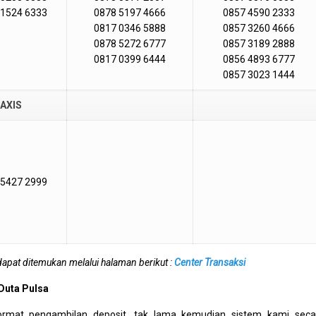
 1524 6333
0878 5197 4666
0857 4590 2333
0817 0346 5888
0857 3260 4666
0878 5272 6777
0857 3189 2888
0817 0399 6444
0856 4893 6777
0857 3023 1444
AXIS
 5427 2999
dapat ditemukan melalui halaman berikut :
Center Transaksi
 Duta Pulsa
ormat pengambilan deposit, tak lama kemudian sistem kami seca