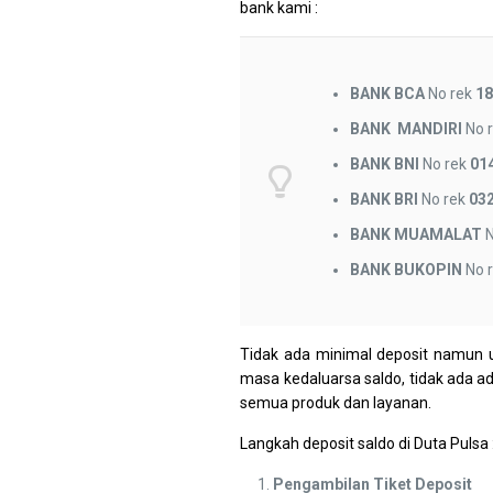
bank kami :
BANK BCA
No rek
18
BANK MANDIRI
No 
BANK
BNI
No rek
01
BANK
BRI
No rek
03
BANK MUAMALAT
N
BANK BUKOPIN
No 
Tidak ada minimal deposit namun u
masa kedaluarsa saldo, tidak ada a
semua produk dan layanan.
Langkah deposit saldo di Duta Pulsa 
Pengambilan Tiket Deposit