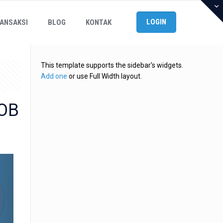
LOGIN
ANSAKSI
BLOG
KONTAK
This template supports the sidebar's widgets.
Add one
or use Full Width layout.
POB