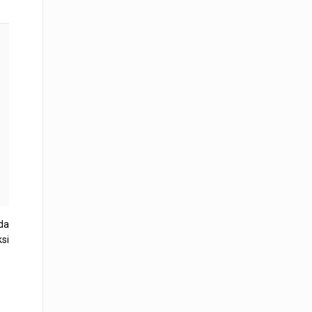
da
si