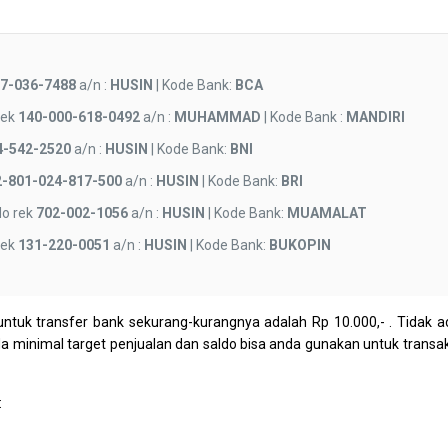
7-036-7488
a/n :
HUSIN
| Kode Bank:
BCA
rek
140-000-618-0492
a/n :
MUHAMMAD
| Kode Bank :
MANDIRI
4-542-2520
a/n :
HUSIN
| Kode Bank:
BNI
2-801-024-817-500
a/n :
HUSIN
| Kode Bank:
BRI
o rek
702-002-1056
a/n :
HUSIN
| Kode Bank:
MUAMALAT
rek
131-220-0051
a/n :
HUSIN
| Kode Bank:
BUKOPIN
ntuk transfer bank sekurang-kurangnya adalah Rp 10.000,- . Tidak a
da minimal target penjualan dan saldo bisa anda gunakan untuk transak
: