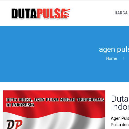
HARGA
agen pul
Home
Duta
Indo
Agen Puls
Pulsa den