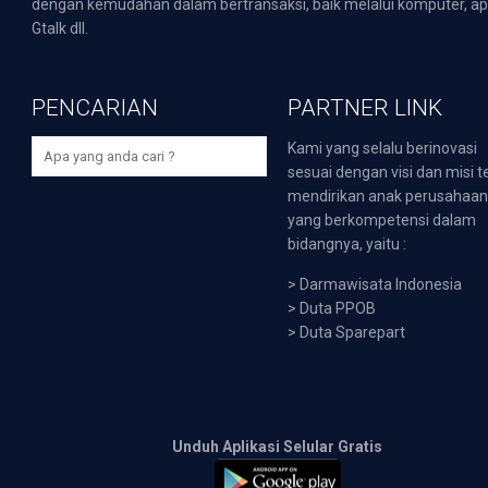
dengan kemudahan dalam bertransaksi, baik melalui komputer, apli
Gtalk dll.
PENCARIAN
PARTNER LINK
Kami yang selalu berinovasi
sesuai dengan visi dan misi t
mendirikan anak perusahaa
yang berkompetensi dalam
bidangnya, yaitu :
>
Darmawisata Indonesia
>
Duta PPOB
>
Duta Sparepart
Unduh Aplikasi Selular Gratis