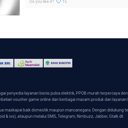
Do you like it?
15
gai penyedia layanan bisnis pulsa elektrik, PPOB murah terpercaya den
 pembelian voucher game online dan berbagai macam produk dan layanan 
emua maskapai baik domestik maupun mancanegara. Dengan didukung t
oid & ios), ataupun melalui SMS, Telegram, Nimbuzz, Jabber, Gtalk dll.