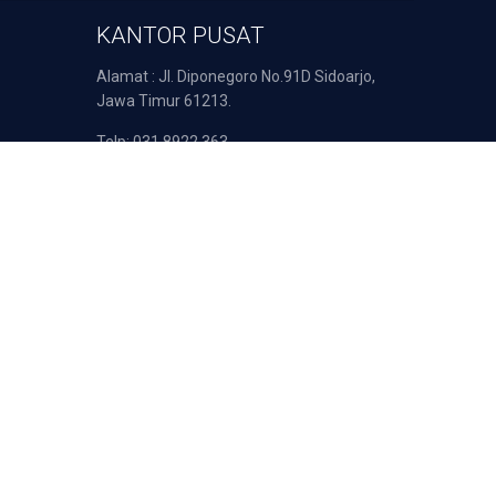
KANTOR PUSAT
Alamat : Jl. Diponegoro No.91D Sidoarjo,
Jawa Timur 61213.
Telp: 031 8922 363
Email : support@duta-pulsa.co.id
nsaksi Anda diproses secara aman oleh: