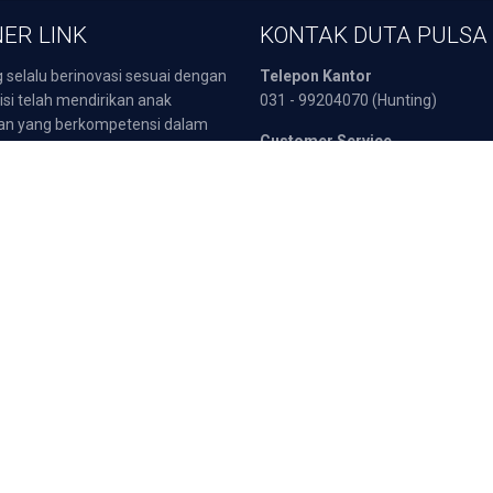
ER LINK
KONTAK DUTA PULSA
 selalu berinovasi sesuai dengan
Telepon Kantor
isi telah mendirikan anak
031 - 99204070 (Hunting)
an yang berkompetensi dalam
Customer Service
 yaitu :
0811 333 566 (Telkomsel)
sata Indonesia
0812 3000 4404 (Telkomsel)
POB
0857 3217 2111 (Indosat)
arepart
0817 5190 270 (XL)
Fax :
031 - 8960549
atis
Deposit dan Tra