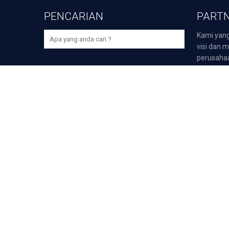
PENCARIAN
PARTN
Kami yang
visi dan m
perusaha
bidangnya,
>
Darmawi
>
Duta P
>
Duta Sp
Unduh Aplikasi Selular Gr