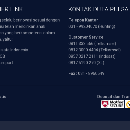
ER LINK
KONTAK DUTA PULSA
 selalu berinovasi sesuai dengan
Telepon Kantor
isi telah mendirikan anak
031 - 99204070 (Hunting)
an yang berkompetensi dalam
Customer Service
 yaitu :
0811 333 566 (Telkomsel)
sata Indonesia
0812 3000 4404 (Telkomsel)
POB
0857 3217 2111 (Indosat)
arepart
0817 5190 270 (XL)
Fax :
031 - 8960549
atis
Deposit dan Tra