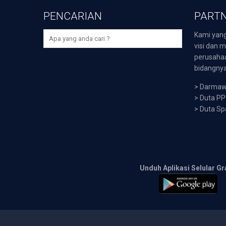
PENCARIAN
PARTN
Kami yang
visi dan m
perusaha
bidangnya,
>
Darmawi
>
Duta P
>
Duta Sp
Unduh Aplikasi Selular Gr