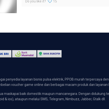
Do you like it?
15
gai penyedia layanan bisnis pulsa elektrik, PPOB murah terpercaya den
 pembelian voucher game online dan berbagai macam produk dan layanan 
emua maskapai baik domestik maupun mancanegara. Dengan didukung t
oid & ios), ataupun melalui SMS, Telegram, Nimbuzz, Jabber, Gtalk dll.