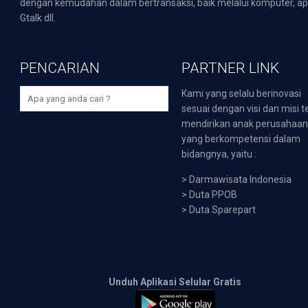
dengan kemudahan dalam bertransaksi, baik melalui komputer, apli
Gtalk dll.
PENCARIAN
PARTNER LINK
Kami yang selalu berinovasi
sesuai dengan visi dan misi t
mendirikan anak perusahaa
yang berkompetensi dalam
bidangnya, yaitu :
>
Darmawisata Indonesia
>
Duta PPOB
>
Duta Sparepart
Unduh Aplikasi Selular Gratis