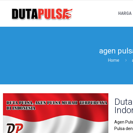
HARGA
agen puls
Home
Duta
Indo
Agen Puls
Pulsa den