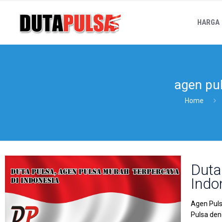
HARGA
agen pul
Home
Duta
Indo
Agen Puls
Pulsa den