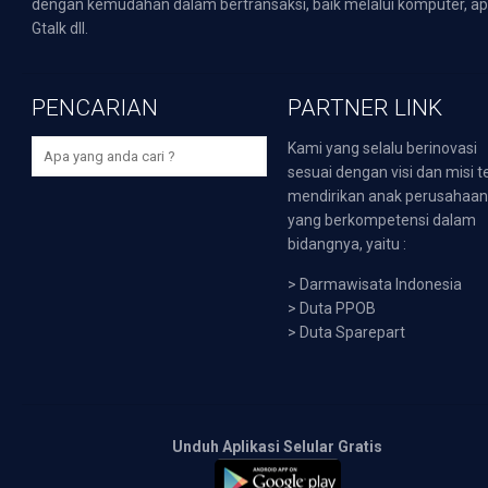
dengan kemudahan dalam bertransaksi, baik melalui komputer, apli
Gtalk dll.
PENCARIAN
PARTNER LINK
Kami yang selalu berinovasi
sesuai dengan visi dan misi t
mendirikan anak perusahaa
yang berkompetensi dalam
bidangnya, yaitu :
>
Darmawisata Indonesia
>
Duta PPOB
>
Duta Sparepart
Unduh Aplikasi Selular Gratis