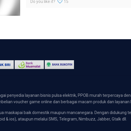
Do you like it?
15
gai penyedia layanan bisnis pulsa elektrik, PPOB murah terpercaya den
 pembelian voucher game online dan berbagai macam produk dan layanan 
emua maskapai baik domestik maupun mancanegara. Dengan didukung t
oid & ios), ataupun melalui SMS, Telegram, Nimbuzz, Jabber, Gtalk dll.