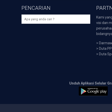
PENCARIAN
PARTN
Kami yang
visi dan m
perusaha
bidangnya,
>
Darmawi
>
Duta P
>
Duta Sp
Unduh Aplikasi Selular Gr