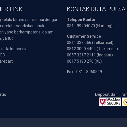
ER LINK
KONTAK DUTA PULSA
 selalu berinovasi sesuai dengan
Telepon Kantor
isi telah mendirikan anak
031 - 99204070 (Hunting)
an yang berkompetensi dalam
Customer Service
 yaitu :
0811 333 566 (Telkomsel)
sata Indonesia
0812 3000 4404 (Telkomsel)
POB
0857 3217 2111 (Indosat)
arepart
0817 5190 270 (XL)
Fax :
031 - 8960549
atis
Deposit dan Tra