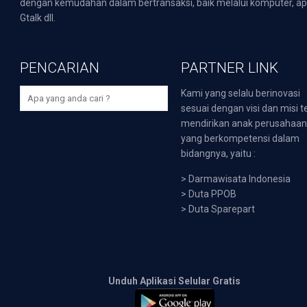
dengan kemudahan dalam bertransaksi, baik melalui komputer, apli
Gtalk dll.
PENCARIAN
PARTNER LINK
Kami yang selalu berinovasi
sesuai dengan visi dan misi t
mendirikan anak perusahaa
yang berkompetensi dalam
bidangnya, yaitu :
>
Darmawisata Indonesia
>
Duta PPOB
>
Duta Sparepart
Unduh Aplikasi Selular Gratis