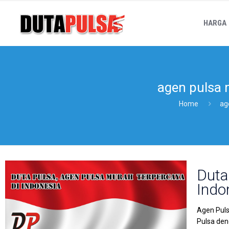
HARGA
agen pulsa 
Home
ag
Duta
Indo
Agen Puls
Pulsa den