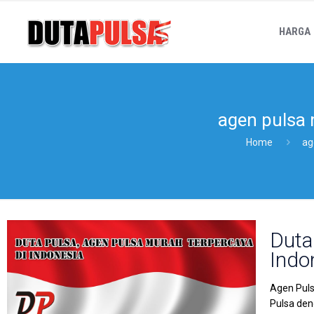
HARGA
agen pulsa 
Home
ag
Duta
Indo
Agen Puls
Pulsa den