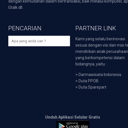
dengan kemudahan dalam bertransaksi, baik melalui komputer, apli
Gtalk dll.
PENCARIAN
PARTNER LINK
Kami yang selalu berinovasi
sesuai dengan visi dan misi t
mendirikan anak perusahaa
yang berkompetensi dalam
bidangnya, yaitu :
>
Darmawisata Indonesia
>
Duta PPOB
>
Duta Sparepart
Unduh Aplikasi Selular Gratis