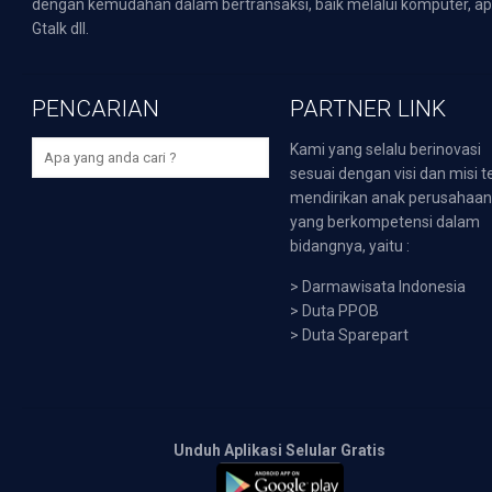
dengan kemudahan dalam bertransaksi, baik melalui komputer, apli
Gtalk dll.
PENCARIAN
PARTNER LINK
Kami yang selalu berinovasi
sesuai dengan visi dan misi t
mendirikan anak perusahaa
yang berkompetensi dalam
bidangnya, yaitu :
>
Darmawisata Indonesia
>
Duta PPOB
>
Duta Sparepart
Unduh Aplikasi Selular Gratis