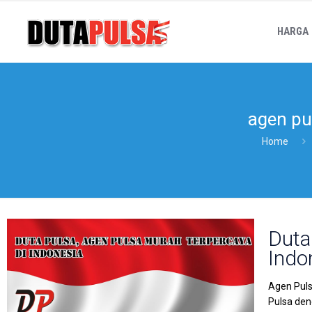
HARGA
agen pu
Home
Duta
Indo
Agen Puls
Pulsa den