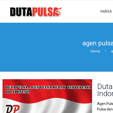
HARGA
agen puls
Home
a
Duta
Indo
Agen Puls
Pulsa den