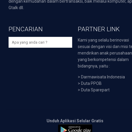
dengan kemudahan dalam bertransaksi, baik melalui komputer, apli
Gtalk dll.
PENCARIAN
PARTNER LINK
Kami yang selalu berinovasi
sesuai dengan visi dan misi t
mendirikan anak perusahaa
yang berkompetensi dalam
bidangnya, yaitu :
>
Darmawisata Indonesia
>
Duta PPOB
>
Duta Sparepart
Unduh Aplikasi Selular Gratis