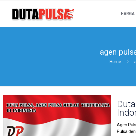
HARGA
agen puls
Home
Duta
Indo
Agen Puls
Pulsa den