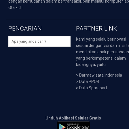
dengan kemudahan dalam bertransaksi, baik melalui komputer, apli
Gtalk dll.
PENCARIAN
PARTNER LINK
Kami yang selalu berinovasi
sesuai dengan visi dan misi t
mendirikan anak perusahaa
yang berkompetensi dalam
bidangnya, yaitu :
>
Darmawisata Indonesia
>
Duta PPOB
>
Duta Sparepart
Unduh Aplikasi Selular Gratis