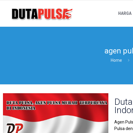
HARGA
agen pu
Home
Duta
Indo
Agen Puls
Pulsa den