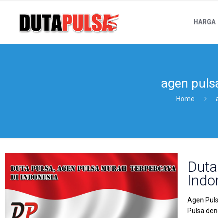
HARGA
agen puls
Home
Duta
Indo
Agen Puls
Pulsa den