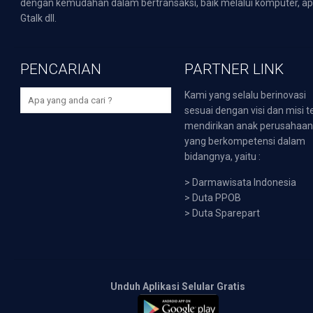
dengan kemudahan dalam bertransaksi, baik melalui komputer, apli
Gtalk dll.
PENCARIAN
PARTNER LINK
Kami yang selalu berinovasi
sesuai dengan visi dan misi t
mendirikan anak perusahaa
yang berkompetensi dalam
bidangnya, yaitu :
>
Darmawisata Indonesia
>
Duta PPOB
>
Duta Sparepart
Unduh Aplikasi Selular Gratis