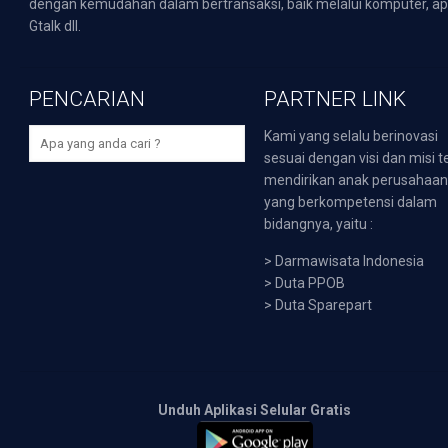
dengan kemudahan dalam bertransaksi, baik melalui komputer, apli
Gtalk dll.
PENCARIAN
PARTNER LINK
Kami yang selalu berinovasi
sesuai dengan visi dan misi t
mendirikan anak perusahaa
yang berkompetensi dalam
bidangnya, yaitu :
>
Darmawisata Indonesia
>
Duta PPOB
>
Duta Sparepart
Unduh Aplikasi Selular Gratis