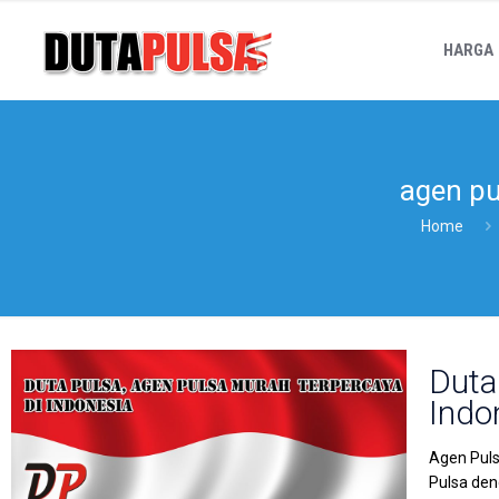
HARGA
agen pu
Home
Duta
Indo
Agen Puls
Pulsa den