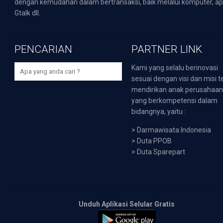
dengan kemudahan dalam bertransaksi, baik melalui komputer, apli
Gtalk dll.
PENCARIAN
PARTNER LINK
Kami yang selalu berinovasi
sesuai dengan visi dan misi t
mendirikan anak perusahaa
yang berkompetensi dalam
bidangnya, yaitu :
>
Darmawisata Indonesia
>
Duta PPOB
>
Duta Sparepart
Unduh Aplikasi Selular Gratis