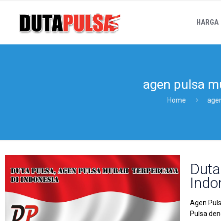
HARGA
agen pulsa m
Home
agen
Duta
Indo
Agen Puls
Pulsa den