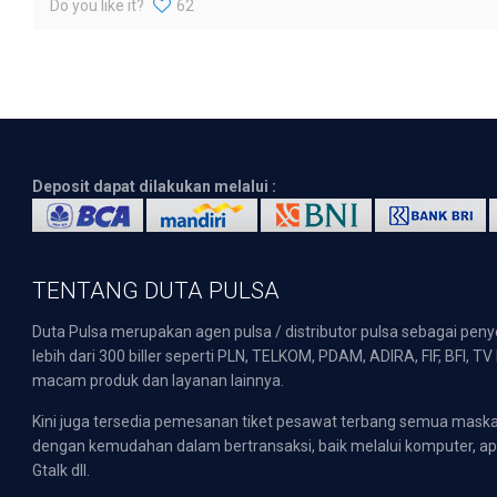
Do you like it?
62
Deposit dapat dilakukan melalui :
TENTANG DUTA PULSA
Duta Pulsa merupakan agen pulsa / distributor pulsa sebagai pen
lebih dari 300 biller seperti PLN, TELKOM, PDAM, ADIRA, FIF, BFI, T
macam produk dan layanan lainnya.
Kini juga tersedia pemesanan tiket pesawat terbang semua mask
dengan kemudahan dalam bertransaksi, baik melalui komputer, apli
Gtalk dll.