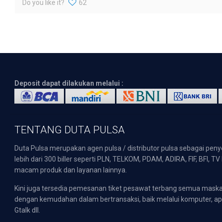
Do you like it?
62
Deposit dapat dilakukan melalui :
TENTANG DUTA PULSA
Duta Pulsa merupakan agen pulsa / distributor pulsa sebagai pen
lebih dari 300 biller seperti PLN, TELKOM, PDAM, ADIRA, FIF, BFI, T
macam produk dan layanan lainnya.
Kini juga tersedia pemesanan tiket pesawat terbang semua mask
dengan kemudahan dalam bertransaksi, baik melalui komputer, apli
Gtalk dll.