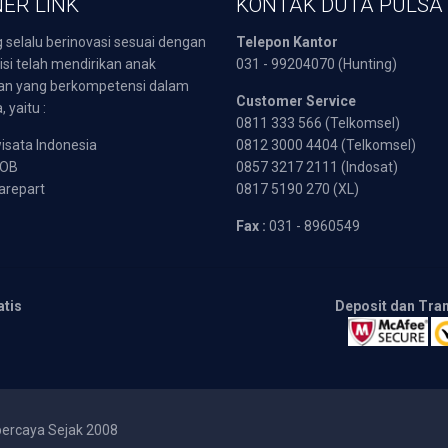
ER LINK
KONTAK DUTA PULSA
 selalu berinovasi sesuai dengan
Telepon Kantor
isi telah mendirikan anak
031 - 99204070 (Hunting)
an yang berkompetensi dalam
Customer Service
 yaitu :
0811 333 566 (Telkomsel)
sata Indonesia
0812 3000 4404 (Telkomsel)
POB
0857 3217 2111 (Indosat)
arepart
0817 5190 270 (XL)
Fax :
031 - 8960549
atis
Deposit dan Tra
percaya Sejak 2008