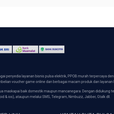
gai penyedia layanan bisnis pulsa elektrik, PPOB murah terpercaya den
 pembelian voucher game online dan berbagai macam produk dan layanan 
emua maskapai baik domestik maupun mancanegara. Dengan didukung t
oid & ios), ataupun melalui SMS, Telegram, Nimbuzz, Jabber, Gtalk dll.