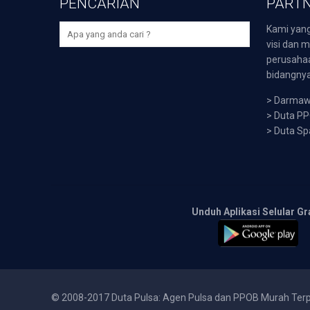
PENCARIAN
PARTN
Kami yang
visi dan m
perusaha
bidangnya,
>
Darmawi
>
Duta P
>
Duta Sp
Unduh Aplikasi Selular Gr
© 2008-2017 Duta Pulsa: Agen Pulsa dan PPOB Murah Ter