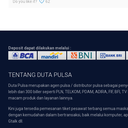
Do you like it?
62
Deposit dapat dilakukan melalui :
TENTANG DUTA PULSA
Duta Pulsa merupakan agen pulsa / distributor pulsa sebagai pen
lebih dari 300 biller seperti PLN, TELKOM, PDAM, ADIRA, FIF, BFI, T
macam produk dan layanan lainnya.
Kini juga tersedia pemesanan tiket pesawat terbang semua mask
dengan kemudahan dalam bertransaksi, baik melalui komputer, apli
Gtalk dll.