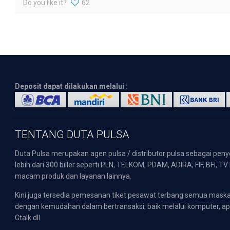
Do you like it?
62
Deposit dapat dilakukan melalui :
TENTANG DUTA PULSA
Duta Pulsa merupakan agen pulsa / distributor pulsa sebagai pen
lebih dari 300 biller seperti PLN, TELKOM, PDAM, ADIRA, FIF, BFI, T
macam produk dan layanan lainnya.
Kini juga tersedia pemesanan tiket pesawat terbang semua mask
dengan kemudahan dalam bertransaksi, baik melalui komputer, apli
Gtalk dll.