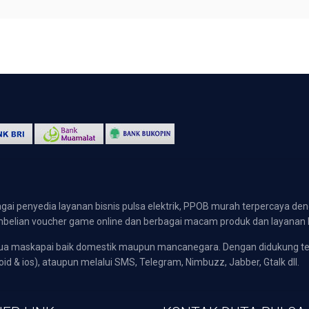
gai penyedia layanan bisnis pulsa elektrik, PPOB murah terpercaya den
 pembelian voucher game online dan berbagai macam produk dan layanan 
emua maskapai baik domestik maupun mancanegara. Dengan didukung t
oid & ios), ataupun melalui SMS, Telegram, Nimbuzz, Jabber, Gtalk dll.