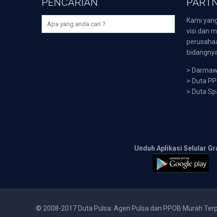
PENCARIAN
PARTN
Kami yang
visi dan m
perusaha
bidangnya,
>
Darmawi
>
Duta P
>
Duta Sp
Unduh Aplikasi Selular Gr
© 2008-2017 Duta Pulsa: Agen Pulsa dan PPOB Murah Ter