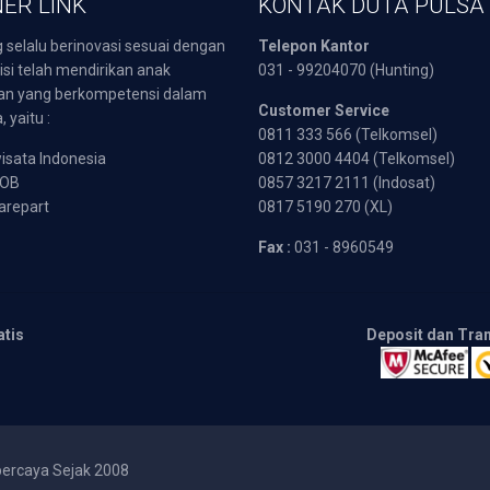
ER LINK
KONTAK DUTA PULSA
 selalu berinovasi sesuai dengan
Telepon Kantor
isi telah mendirikan anak
031 - 99204070 (Hunting)
an yang berkompetensi dalam
Customer Service
 yaitu :
0811 333 566 (Telkomsel)
sata Indonesia
0812 3000 4404 (Telkomsel)
POB
0857 3217 2111 (Indosat)
arepart
0817 5190 270 (XL)
Fax :
031 - 8960549
atis
Deposit dan Tra
percaya Sejak 2008