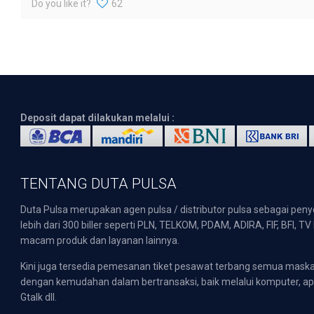
Do you like it?
62
Deposit dapat dilakukan melalui :
TENTANG DUTA PULSA
Duta Pulsa merupakan agen pulsa / distributor pulsa sebagai pen
lebih dari 300 biller seperti PLN, TELKOM, PDAM, ADIRA, FIF, BFI, T
macam produk dan layanan lainnya.
Kini juga tersedia pemesanan tiket pesawat terbang semua mask
dengan kemudahan dalam bertransaksi, baik melalui komputer, apli
Gtalk dll.