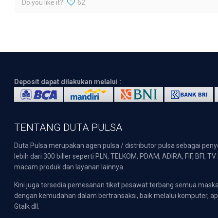
Do you like it?
62
Deposit dapat dilakukan melalui :
TENTANG DUTA PULSA
Duta Pulsa merupakan agen pulsa / distributor pulsa sebagai pen
lebih dari 300 biller seperti PLN, TELKOM, PDAM, ADIRA, FIF, BFI, T
macam produk dan layanan lainnya.
Kini juga tersedia pemesanan tiket pesawat terbang semua mask
dengan kemudahan dalam bertransaksi, baik melalui komputer, apli
Gtalk dll.