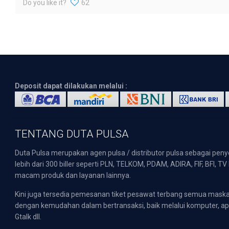
Do you like it?
62
Deposit dapat dilakukan melalui :
TENTANG DUTA PULSA
Duta Pulsa merupakan agen pulsa / distributor pulsa sebagai pen
lebih dari 300 biller seperti PLN, TELKOM, PDAM, ADIRA, FIF, BFI, T
macam produk dan layanan lainnya.
Kini juga tersedia pemesanan tiket pesawat terbang semua mask
dengan kemudahan dalam bertransaksi, baik melalui komputer, apli
Gtalk dll.