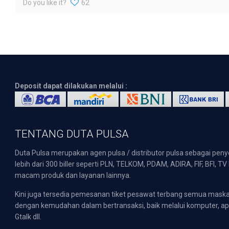
Do you like it?
62
Deposit dapat dilakukan melalui :
TENTANG DUTA PULSA
Duta Pulsa merupakan agen pulsa / distributor pulsa sebagai pen
lebih dari 300 biller seperti PLN, TELKOM, PDAM, ADIRA, FIF, BFI, T
macam produk dan layanan lainnya.
Kini juga tersedia pemesanan tiket pesawat terbang semua mask
dengan kemudahan dalam bertransaksi, baik melalui komputer, apli
Gtalk dll.