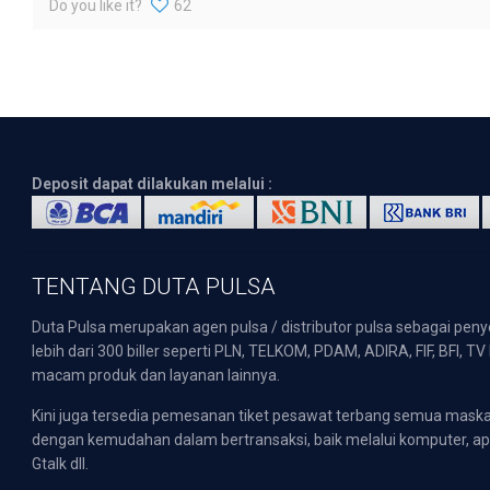
Do you like it?
62
Deposit dapat dilakukan melalui :
TENTANG DUTA PULSA
Duta Pulsa merupakan agen pulsa / distributor pulsa sebagai pen
lebih dari 300 biller seperti PLN, TELKOM, PDAM, ADIRA, FIF, BFI, T
macam produk dan layanan lainnya.
Kini juga tersedia pemesanan tiket pesawat terbang semua mask
dengan kemudahan dalam bertransaksi, baik melalui komputer, apli
Gtalk dll.