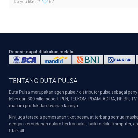
Do you like it?
62
Deposit dapat dilakukan melalui :
TENTANG DUTA PULSA
Duta Pulsa merupakan agen pulsa / distributor pulsa sebagai pen
lebih dari 300 biller seperti PLN, TELKOM, PDAM, ADIRA, FIF, BFI, T
macam produk dan layanan lainnya.
Kini juga tersedia pemesanan tiket pesawat terbang semua mask
dengan kemudahan dalam bertransaksi, baik melalui komputer, apli
Gtalk dll.