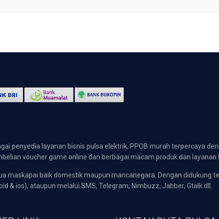
gai penyedia layanan bisnis pulsa elektrik, PPOB murah terpercaya den
 pembelian voucher game online dan berbagai macam produk dan layanan 
emua maskapai baik domestik maupun mancanegara. Dengan didukung t
oid & ios), ataupun melalui SMS, Telegram, Nimbuzz, Jabber, Gtalk dll.