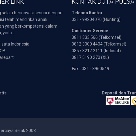
ER LINK
KONTAK DUTA PULSA
 selalu berinovasi sesuai dengan
Telepon Kantor
isi telah mendirikan anak
031 - 99204070 (Hunting)
an yang berkompetensi dalam
Customer Service
 yaitu :
0811 333 566 (Telkomsel)
sata Indonesia
0812 3000 4404 (Telkomsel)
POB
0857 3217 2111 (Indosat)
arepart
0817 5190 270 (XL)
Fax :
031 - 8960549
atis
Deposit dan Tra
percaya Sejak 2008