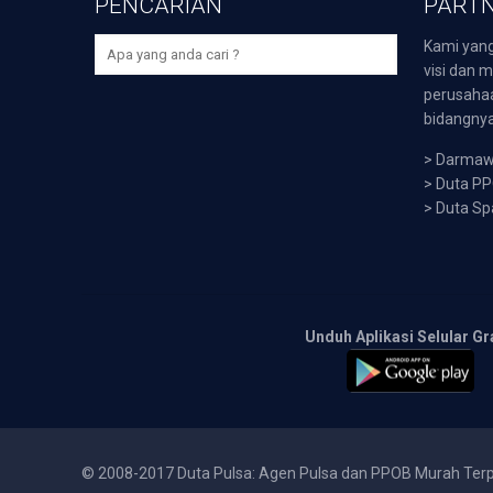
PENCARIAN
PARTN
Kami yang
visi dan m
perusaha
bidangnya,
>
Darmawi
>
Duta P
>
Duta Sp
Unduh Aplikasi Selular Gr
© 2008-2017 Duta Pulsa: Agen Pulsa dan PPOB Murah Ter