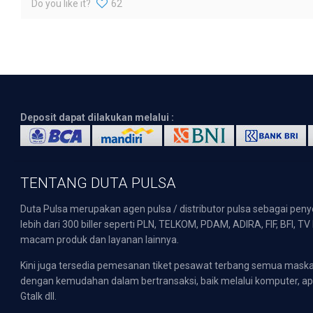
Do you like it?
62
Deposit dapat dilakukan melalui :
TENTANG DUTA PULSA
Duta Pulsa merupakan agen pulsa / distributor pulsa sebagai pen
lebih dari 300 biller seperti PLN, TELKOM, PDAM, ADIRA, FIF, BFI, T
macam produk dan layanan lainnya.
Kini juga tersedia pemesanan tiket pesawat terbang semua mask
dengan kemudahan dalam bertransaksi, baik melalui komputer, apli
Gtalk dll.