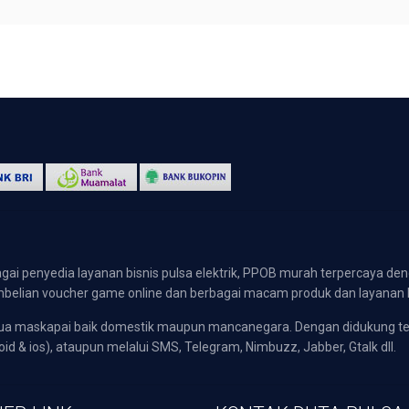
gai penyedia layanan bisnis pulsa elektrik, PPOB murah terpercaya den
 pembelian voucher game online dan berbagai macam produk dan layanan 
emua maskapai baik domestik maupun mancanegara. Dengan didukung t
oid & ios), ataupun melalui SMS, Telegram, Nimbuzz, Jabber, Gtalk dll.