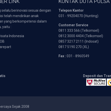
ER LINK
KONTAK DUTA PULSA
 selalu berinovasi sesuai dengan
Telepon Kantor
isi telah mendirikan anak
031 - 99204070 (Hunting)
an yang berkompetensi dalam
Customer Service
 yaitu :
0811 333 566 (Telkomsel)
sata Indonesia
0812 3000 4404 (Telkomsel)
POB
0857 3217 2111 (Indosat)
arepart
0817 5190 270 (XL)
Fax :
031 - 8960549
atis
Deposit dan Tra
percaya Sejak 2008