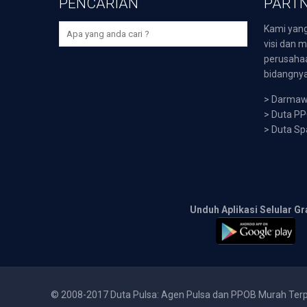
PENCARIAN
PARTN
Kami yang
visi dan m
perusaha
bidangnya,
>
Darmawi
>
Duta P
>
Duta Sp
Unduh Aplikasi Selular Gr
© 2008-2017 Duta Pulsa: Agen Pulsa dan PPOB Murah Ter