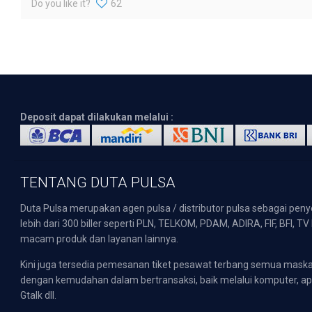
Do you like it?
62
Deposit dapat dilakukan melalui :
TENTANG DUTA PULSA
Duta Pulsa merupakan agen pulsa / distributor pulsa sebagai pen
lebih dari 300 biller seperti PLN, TELKOM, PDAM, ADIRA, FIF, BFI, T
macam produk dan layanan lainnya.
Kini juga tersedia pemesanan tiket pesawat terbang semua mask
dengan kemudahan dalam bertransaksi, baik melalui komputer, apli
Gtalk dll.