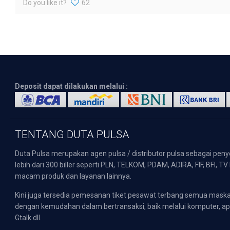
Do you like it?
62
Deposit dapat dilakukan melalui :
TENTANG DUTA PULSA
Duta Pulsa merupakan agen pulsa / distributor pulsa sebagai pen
lebih dari 300 biller seperti PLN, TELKOM, PDAM, ADIRA, FIF, BFI, T
macam produk dan layanan lainnya.
Kini juga tersedia pemesanan tiket pesawat terbang semua mask
dengan kemudahan dalam bertransaksi, baik melalui komputer, apli
Gtalk dll.