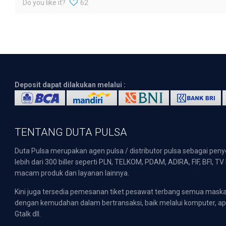
Do you like it?
62
Deposit dapat dilakukan melalui :
TENTANG DUTA PULSA
Duta Pulsa merupakan agen pulsa / distributor pulsa sebagai pen
lebih dari 300 biller seperti PLN, TELKOM, PDAM, ADIRA, FIF, BFI, T
macam produk dan layanan lainnya.
Kini juga tersedia pemesanan tiket pesawat terbang semua mask
dengan kemudahan dalam bertransaksi, baik melalui komputer, apli
Gtalk dll.