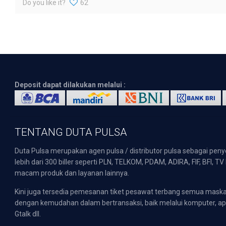
Do you like it?
62
Deposit dapat dilakukan melalui :
TENTANG DUTA PULSA
Duta Pulsa merupakan agen pulsa / distributor pulsa sebagai pen
lebih dari 300 biller seperti PLN, TELKOM, PDAM, ADIRA, FIF, BFI, T
macam produk dan layanan lainnya.
Kini juga tersedia pemesanan tiket pesawat terbang semua mask
dengan kemudahan dalam bertransaksi, baik melalui komputer, apli
Gtalk dll.