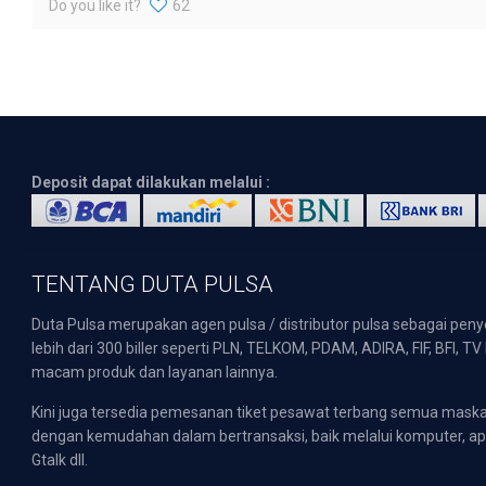
Do you like it?
62
Deposit dapat dilakukan melalui :
TENTANG DUTA PULSA
Duta Pulsa merupakan agen pulsa / distributor pulsa sebagai pen
lebih dari 300 biller seperti PLN, TELKOM, PDAM, ADIRA, FIF, BFI, T
macam produk dan layanan lainnya.
Kini juga tersedia pemesanan tiket pesawat terbang semua mask
dengan kemudahan dalam bertransaksi, baik melalui komputer, apli
Gtalk dll.